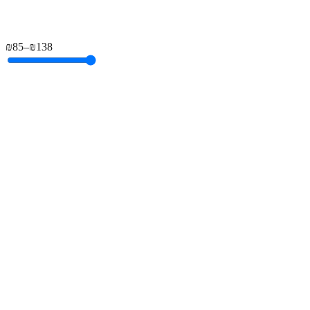
₪
85
–
₪
138