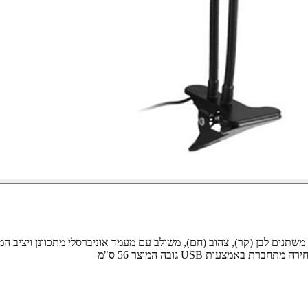
ום מקצועי עם תאורת לד עוצמתית בעלת 3 גווני תאורה משתנים לבן (קר), צהוב (חם), משולב עם מעמד או