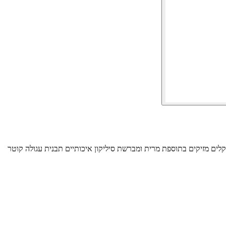
ועמידה עם ציפוי NON STICK רב שכבתי עמיד במיוחד ואינו מכיל כימיקלים מזיקים בתוספת מרית ומברשת סיליקון איכותיים תבנית עגולה קוטר