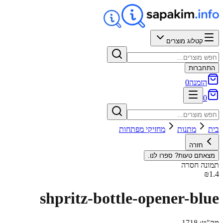
קטלוג מוצרים
התחברות
הזמנה
0
0
בית
מתנות
מחזיקי מפתחות
חזרה
מצאתם טעות? ספרו לנו.
תמונה חסרה
₪1.4
shpritz-bottle-opener-blue
מק"ט:
1718